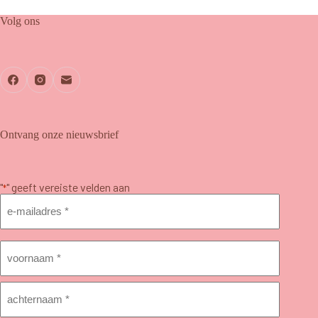
Volg ons
Ontvang onze nieuwsbrief
"
" geeft vereiste velden aan
*
E-
mailadres
*
Naam
*
Voornaam