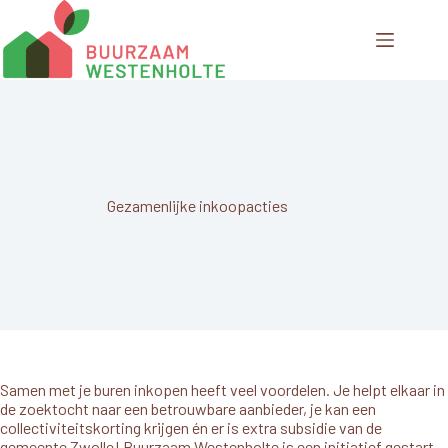
Ga
naar
de
inhoud
Gezamenlijke inkoopacties
Samen met je buren inkopen heeft veel voordelen. Je helpt elkaar in
de zoektocht naar een betrouwbare aanbieder, je kan een
collectiviteitskorting krijgen én er is extra subsidie van de
gemeente Zwolle! Buurzaam Westenholte is een initiatief gestart