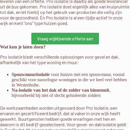
leveren van een offerte. Pro isolatie is daarbij als goede leverancier
uit de bus gekomen. Pro isolatie doet eigenlijk alles van kruipruimte
tot dak, en let hierbij op het gebruik van producten die veilig zijn
voor de gezondheid. Én Pro Isolatie is al een tijdje actief in onze
wijk en kent “ons” type huizen goed.
Vraag vrijblijvende offerte aan
Wat kun je laten doen?
Pro Isolatie biedt verschillende oplossingen voor gevel en dak,
afhankelijk van het type woning en muur:
Spouwmuurisolatie
voor huizen met een spouwmuur, vooral
geschikt voor naoorlogse woningen in die we heel veel hebben
in Westenholte.
Na-isolatie van het dak of de zolder van binnenuit
,
bijvoorbeeld bij niet of slecht geïsoleerde zolders
De werkzaamheden worden uitgevoerd door Pro Isolatie, een
ervaren en gecertificeerd bedrijf, dat al vaker in onze wijk heeft
gewerkt. Buurtgenoten hebben goede ervaringen met hen en
daarom is dit bedrijf geselecteerd. Voor gevel- en dakisolatie geldt
in Zwolle dat dit op een natuurvriendelijke manier moet gebeuren.