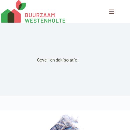
Ga
naar
de
inhoud
Gevel- en dakisolatie